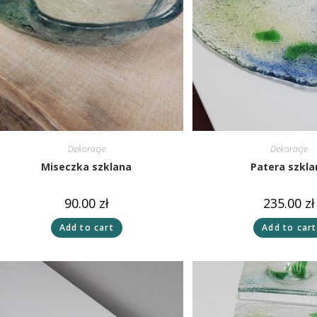
Dekoracje
Dekoracje
Miseczka szklana
Patera szkla
90.00
zł
235.00
zł
Add to cart
Add to cart