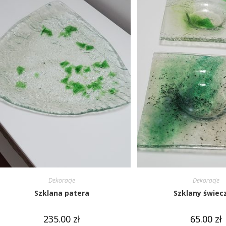
Dekoracje
Dekoracje
Szklana patera
Szklany świec
235.00
zł
65.00
zł