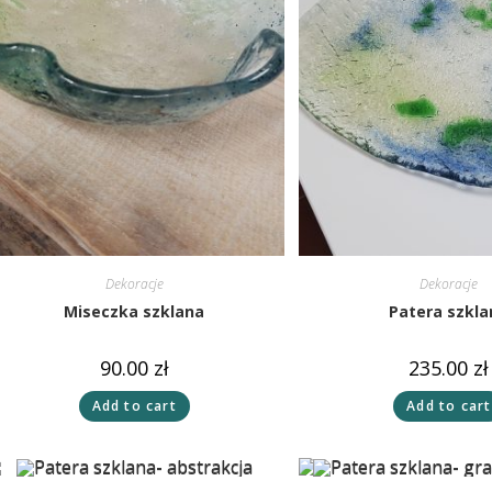
Dekoracje
Dekoracje
Miseczka szklana
Patera szkla
90.00
zł
235.00
zł
Add to cart
Add to cart