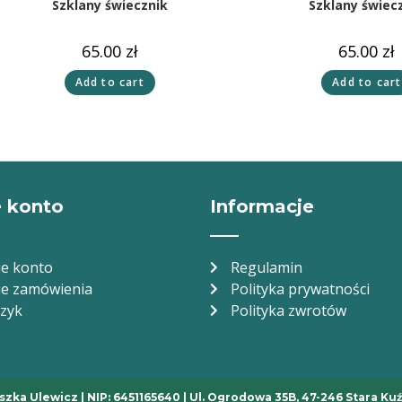
Szklany świecznik
Szklany świec
65.00
zł
65.00
zł
Add to cart
Add to cart
 konto
Informacje
e konto
Regulamin
e zamówienia
Polityka prywatności
zyk
Polityka zwrotów
szka Ulewicz | NIP: 6451165640 | Ul. Ogrodowa 35B, 47-246 Stara Kuź