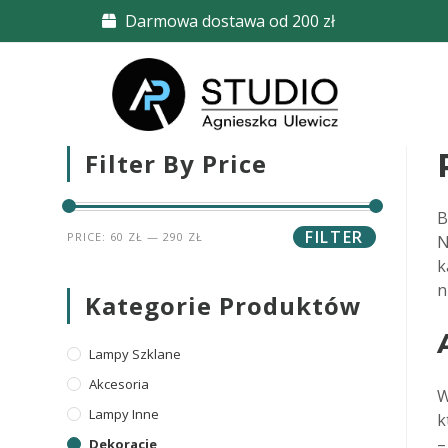
Darmowa dostawa od 200 zł
Filter By Price
B
FILTER
PRICE:
60 ZŁ
—
290 ZŁ
N
k
n
Kategorie Produktów
Lampy Szklane
Akcesoria
W
Lampy Inne
k
–
Dekoracje