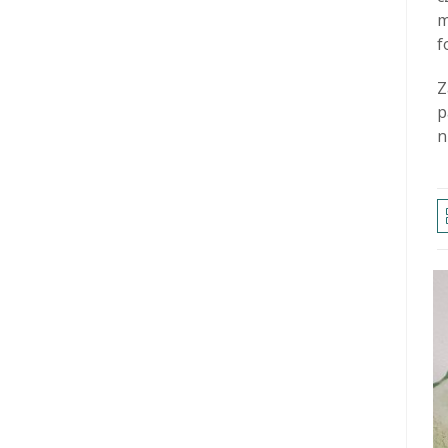
m
f
Z
p
n