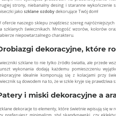
rugiej strony, niebanalny desing i staranne wykończenie
iseczki jako
szklane ozdoby
dekorujące Twój dom!
 ofercie naszego sklepu znajdziesz szereg najróżniejszych
a szklanych świecznikach. Mnogość wzorów, kolorów ora
abierze niepowtarzalnego charakteru.
Drobiazgi dekoracyjne, które r
wieczniki szklane to nie tylko źródło światła, ale przede w
unszt wykonania dodają każdemu pomieszczeniu wyjątko
ekoracyjne idealnie komponują się z kolacjami przy św
wiecznik są dowodem na to, że w szkle kryje się prawdziwa s
Patery i miski dekoracyjne a a
zklane dekoracje to elementy, które świetnie wpisują się w 
zy preferujesz minimalizm, styl skandynawski, czy eklekt