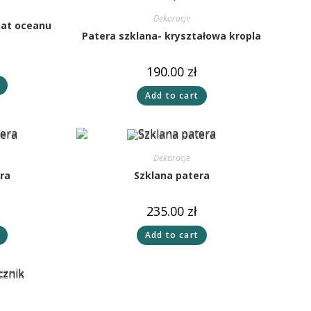
Dekoracje
nat oceanu
Patera szklana- kryształowa kropla
190.00
zł
Add to cart
Dekoracje
ra
Szklana patera
235.00
zł
Add to cart