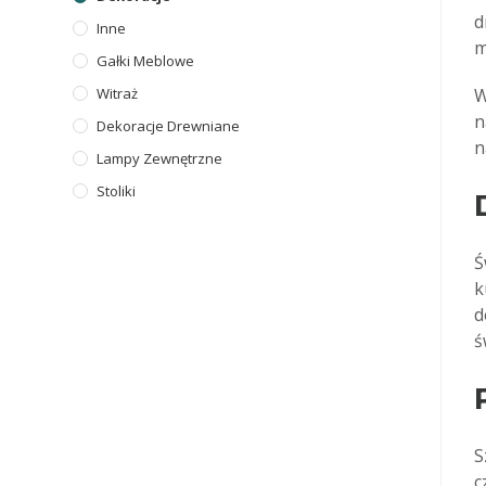
d
Inne
m
Gałki Meblowe
Witraż
W
n
Dekoracje Drewniane
n
Lampy Zewnętrzne
Stoliki
Ś
k
d
ś
S
c