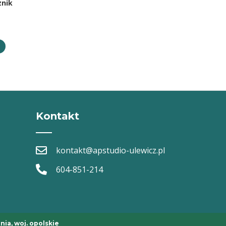
znik
Kontakt
kontakt@apstudio-ulewicz.pl
604-851-214
nia, woj. opolskie