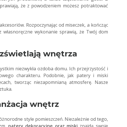
 sprawiają, że z powodzeniem możesz potraktować
 akcesoriów. Rozpoczynając od miseczek, a kończąc
z własnoręczne wykonanie sprawią, że Twój dom
ozświetlają wnętrza
szystkim niezwykła ozdoba domu. Ich przejrzystość i
wego charakteru. Podobnie, jak patery i miski
iecach, tworząc niezapomnianą atmosferę. Nasze
ztuka.
ranżacja wnętrz
różnorodne style pomieszczeń. Niezależnie od tego,
yzm,
patery dekoracyjne oraz miski
znajdą swoje