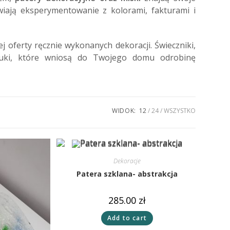
ają eksperymentowanie z kolorami, fakturami i
 oferty ręcznie wykonanych dekoracji. Świeczniki,
ztuki, które wniosą do Twojego domu odrobinę
WIDOK:
12
24
WSZYSTKO
Dekoracje
Patera szklana- abstrakcja
285.00
zł
Add to cart