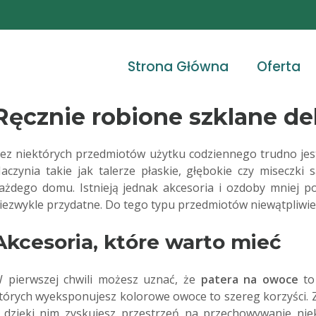
Strona Główna
Oferta
Ręcznie robione szklane de
ez niektórych przedmiotów użytku codziennego trudno jes
aczynia takie jak talerze płaskie, głębokie czy miseczk
ażdego domu. Istnieją jednak akcesoria i ozdoby mniej po
iezwykle przydatne. Do tego typu przedmiotów niewątpliwie 
Akcesoria, które warto mieć
 pierwszej chwili możesz uznać, że
patera na owoce
to 
tórych wyeksponujesz kolorowe owoce to szereg korzyści. Z 
 dzięki nim zyskujesz przestrzeń na przechowywanie nie